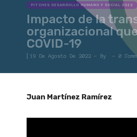
PITCHES DESARROLLO HUMANO Y SOCIAL 2022
Impacto de la trans
organizacional qu
COVID-19
[
19 De Agosto De 2022
By
0 Comm
Juan Martínez Ramírez