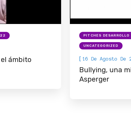
022
PITCHES DESARROLLO 
UNCATEGORIZED
[
 el ámbito
16 De Agosto De 
Bullying, una m
Asperger