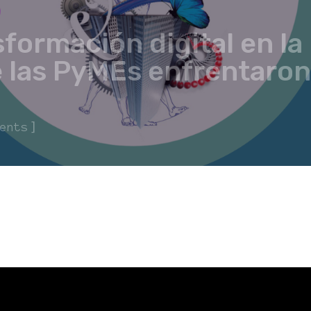
formación digital en la 
e las PyMEs enfrentaron
]
ents