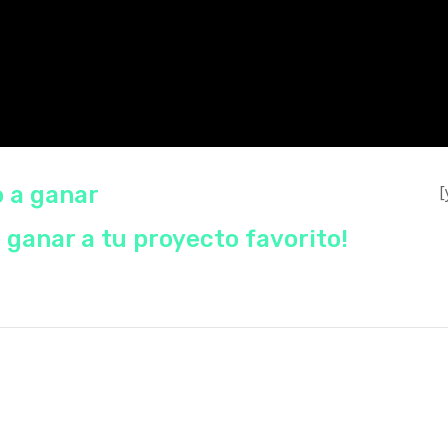
o a ganar
[
 ganar a tu proyecto favorito!