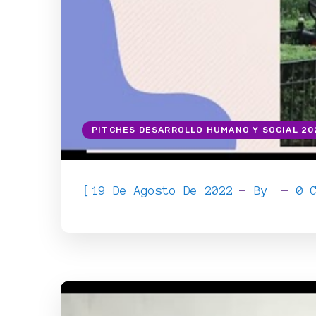
PITCHES DESARROLLO HUMANO Y SOCIAL 20
[
19 De Agosto De 2022
By
0 