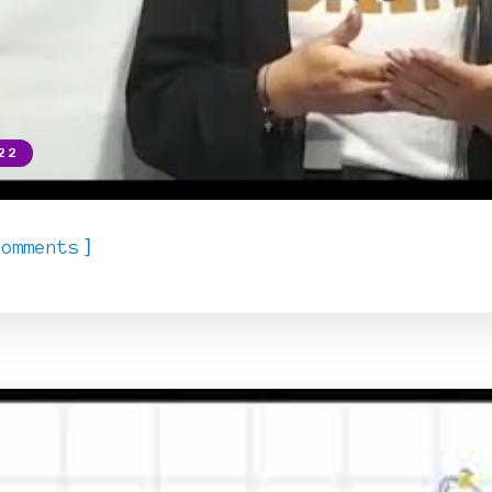
22
]
Comments